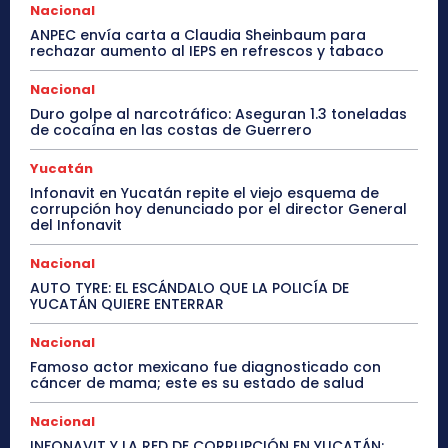
Nacional
ANPEC envía carta a Claudia Sheinbaum para
rechazar aumento al IEPS en refrescos y tabaco
Nacional
Duro golpe al narcotráfico: Aseguran 1.3 toneladas
de cocaína en las costas de Guerrero
Yucatán
Infonavit en Yucatán repite el viejo esquema de
corrupción hoy denunciado por el director General
del Infonavit
Nacional
AUTO TYRE: EL ESCÁNDALO QUE LA POLICÍA DE
YUCATÁN QUIERE ENTERRAR
Nacional
Famoso actor mexicano fue diagnosticado con
cáncer de mama; este es su estado de salud
Nacional
INFONAVIT Y LA RED DE CORRUPCIÓN EN YUCATÁN: