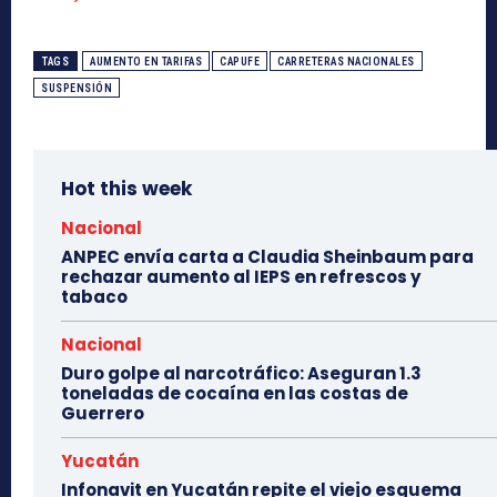
TAGS
AUMENTO EN TARIFAS
CAPUFE
CARRETERAS NACIONALES
SUSPENSIÓN
Hot this week
Nacional
ANPEC envía carta a Claudia Sheinbaum para
rechazar aumento al IEPS en refrescos y
tabaco
Nacional
Duro golpe al narcotráfico: Aseguran 1.3
toneladas de cocaína en las costas de
Guerrero
Yucatán
Infonavit en Yucatán repite el viejo esquema