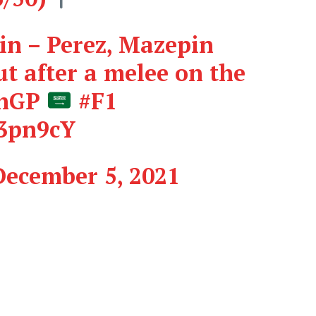
ain – Perez, Mazepin
ut after a melee on the
anGP
#F1
M3pn9cY
December 5, 2021