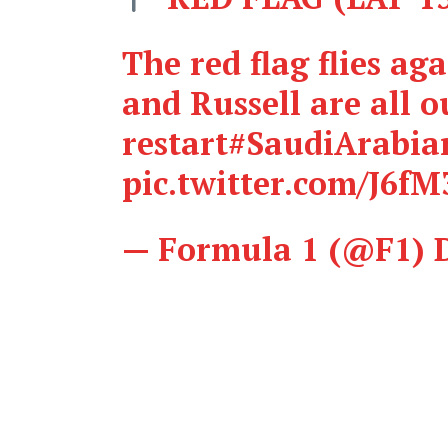
The red flag flies ag
and Russell are all o
restart
#SaudiArabi
pic.twitter.com/J6f
— Formula 1 (@F1)