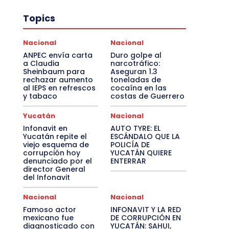
Topics
Nacional
Nacional
ANPEC envía carta
Duro golpe al
a Claudia
narcotráfico:
Sheinbaum para
Aseguran 1.3
rechazar aumento
toneladas de
al IEPS en refrescos
cocaína en las
y tabaco
costas de Guerrero
Yucatán
Nacional
Infonavit en
AUTO TYRE: EL
Yucatán repite el
ESCÁNDALO QUE LA
viejo esquema de
POLICÍA DE
corrupción hoy
YUCATÁN QUIERE
denunciado por el
ENTERRAR
director General
del Infonavit
Nacional
Nacional
Famoso actor
INFONAVIT Y LA RED
mexicano fue
DE CORRUPCIÓN EN
diagnosticado con
YUCATÁN: SAHUI,