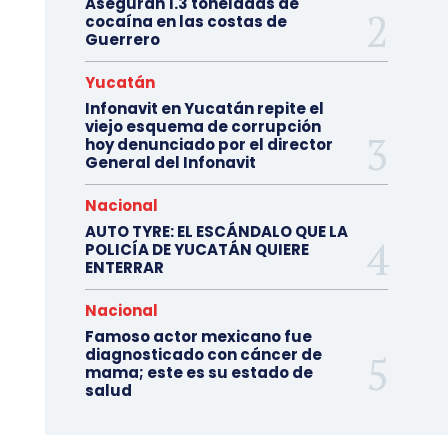
Aseguran 1.3 toneladas de
cocaína en las costas de
Guerrero
Yucatán
Infonavit en Yucatán repite el
viejo esquema de corrupción
hoy denunciado por el director
General del Infonavit
Nacional
AUTO TYRE: EL ESCÁNDALO QUE LA
POLICÍA DE YUCATÁN QUIERE
ENTERRAR
Nacional
Famoso actor mexicano fue
diagnosticado con cáncer de
mama; este es su estado de
salud