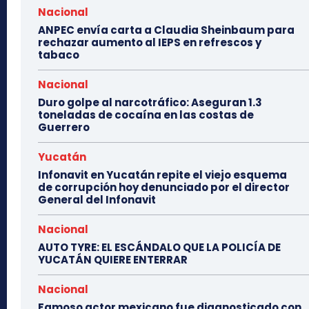
Nacional
ANPEC envía carta a Claudia Sheinbaum para
rechazar aumento al IEPS en refrescos y
tabaco
Nacional
Duro golpe al narcotráfico: Aseguran 1.3
toneladas de cocaína en las costas de
Guerrero
Yucatán
Infonavit en Yucatán repite el viejo esquema
de corrupción hoy denunciado por el director
General del Infonavit
Nacional
AUTO TYRE: EL ESCÁNDALO QUE LA POLICÍA DE
YUCATÁN QUIERE ENTERRAR
Nacional
Famoso actor mexicano fue diagnosticado con