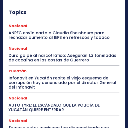
Topics
Nacional
ANPEC envía carta a Claudia Sheinbaum para
rechazar aumento al IEPS en refrescos y tabaco
Nacional
Duro golpe al narcotráfico: Aseguran 1.3 toneladas
de cocaína en las costas de Guerrero
Yucatán
Infonavit en Yucatán repite el viejo esquema de
corrupción hoy denunciado por el director General
del Infonavit
Nacional
AUTO TYRE: EL ESCÁNDALO QUE LA POLICÍA DE
YUCATÁN QUIERE ENTERRAR
Nacional
Famoso actor mexicano fue diagnosticado con