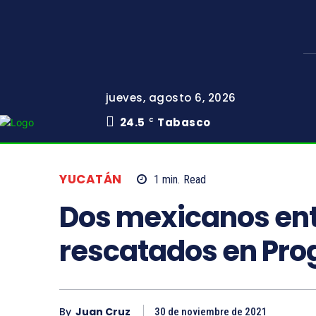
jueves, agosto 6, 2026
24.5
Tabasco
C
YUCATÁN
1
min.
Read
Dos mexicanos ent
rescatados en Pro
By
Juan Cruz
30 de noviembre de 2021