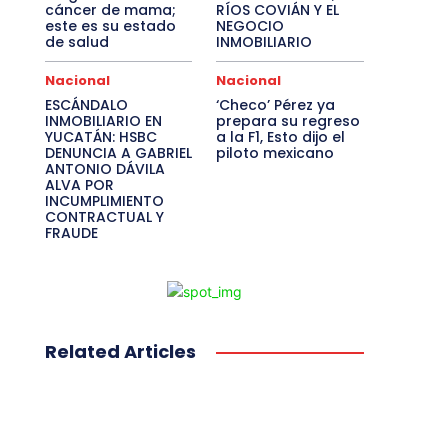
cáncer de mama;
RÍOS COVIÁN Y EL
este es su estado
NEGOCIO
de salud
INMOBILIARIO
Nacional
Nacional
ESCÁNDALO
‘Checo’ Pérez ya
INMOBILIARIO EN
prepara su regreso
YUCATÁN: HSBC
a la F1, Esto dijo el
DENUNCIA A GABRIEL
piloto mexicano
ANTONIO DÁVILA
ALVA POR
INCUMPLIMIENTO
CONTRACTUAL Y
FRAUDE
Related Articles