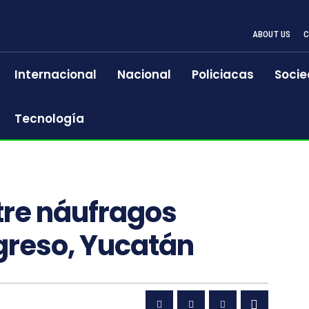
ABOUT US
Internacional
Nacional
Policiacas
Socie
Tecnología
re náufragos
greso, Yucatán