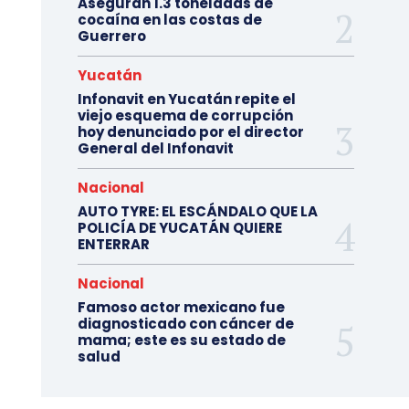
Aseguran 1.3 toneladas de
cocaína en las costas de
Guerrero
Yucatán
Infonavit en Yucatán repite el
viejo esquema de corrupción
hoy denunciado por el director
General del Infonavit
Nacional
AUTO TYRE: EL ESCÁNDALO QUE LA
POLICÍA DE YUCATÁN QUIERE
ENTERRAR
Nacional
Famoso actor mexicano fue
diagnosticado con cáncer de
mama; este es su estado de
salud