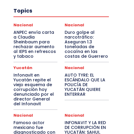
Topics
Nacional
Nacional
ANPEC envía carta
Duro golpe al
a Claudia
narcotráfico:
Sheinbaum para
Aseguran 1.3
rechazar aumento
toneladas de
al IEPS en refrescos
cocaína en las
y tabaco
costas de Guerrero
Yucatán
Nacional
Infonavit en
AUTO TYRE: EL
Yucatán repite el
ESCÁNDALO QUE LA
viejo esquema de
POLICÍA DE
corrupción hoy
YUCATÁN QUIERE
denunciado por el
ENTERRAR
director General
del Infonavit
Nacional
Nacional
Famoso actor
INFONAVIT Y LA RED
mexicano fue
DE CORRUPCIÓN EN
diagnosticado con
YUCATÁN: SAHUI,