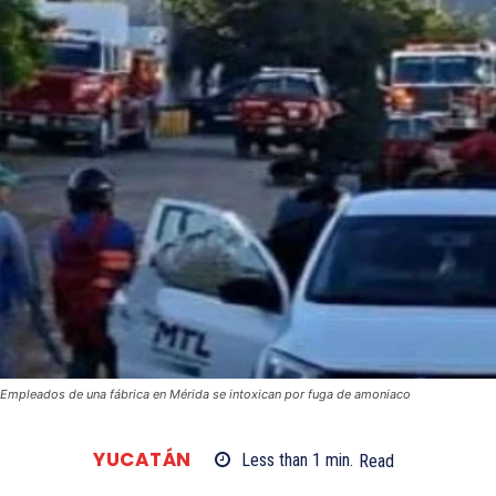
Empleados de una fábrica en Mérida se intoxican por fuga de amoniaco
YUCATÁN
Less than 1
min.
Read