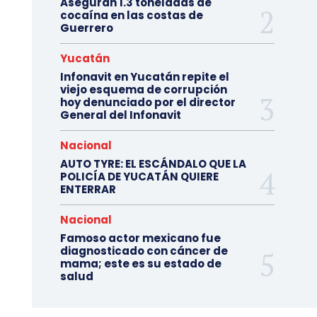
Aseguran 1.3 toneladas de
cocaína en las costas de
Guerrero
Yucatán
Infonavit en Yucatán repite el
viejo esquema de corrupción
hoy denunciado por el director
General del Infonavit
Nacional
AUTO TYRE: EL ESCÁNDALO QUE LA
POLICÍA DE YUCATÁN QUIERE
ENTERRAR
Nacional
Famoso actor mexicano fue
diagnosticado con cáncer de
mama; este es su estado de
salud