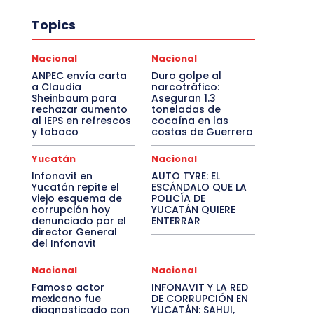
Topics
Nacional
Nacional
ANPEC envía carta
Duro golpe al
a Claudia
narcotráfico:
Sheinbaum para
Aseguran 1.3
rechazar aumento
toneladas de
al IEPS en refrescos
cocaína en las
y tabaco
costas de Guerrero
Yucatán
Nacional
Infonavit en
AUTO TYRE: EL
Yucatán repite el
ESCÁNDALO QUE LA
viejo esquema de
POLICÍA DE
corrupción hoy
YUCATÁN QUIERE
denunciado por el
ENTERRAR
director General
del Infonavit
Nacional
Nacional
Famoso actor
INFONAVIT Y LA RED
mexicano fue
DE CORRUPCIÓN EN
diagnosticado con
YUCATÁN: SAHUI,