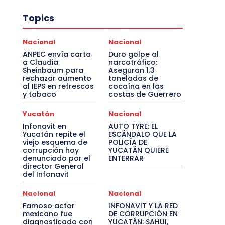
Topics
Nacional
Nacional
ANPEC envía carta
Duro golpe al
a Claudia
narcotráfico:
Sheinbaum para
Aseguran 1.3
rechazar aumento
toneladas de
al IEPS en refrescos
cocaína en las
y tabaco
costas de Guerrero
Yucatán
Nacional
Infonavit en
AUTO TYRE: EL
Yucatán repite el
ESCÁNDALO QUE LA
viejo esquema de
POLICÍA DE
corrupción hoy
YUCATÁN QUIERE
denunciado por el
ENTERRAR
director General
del Infonavit
Nacional
Nacional
Famoso actor
INFONAVIT Y LA RED
mexicano fue
DE CORRUPCIÓN EN
diagnosticado con
YUCATÁN: SAHUI,