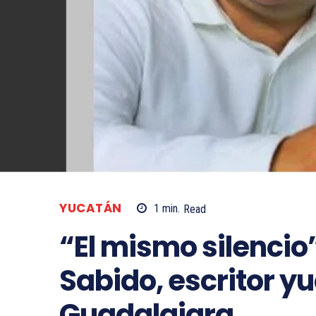
YUCATÁN
1
min.
Read
“El mismo silencio
Sabido, escritor yu
Guadalajara