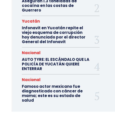
Aseguran 1.3 toneladas de
cocaína en las costas de
Guerrero
Yucatán
Infonavit en Yucatán repite el
viejo esquema de corrupción
hoy denunciado por el director
General del Infonavit
Nacional
AUTO TYRE: EL ESCÁNDALO QUE LA
POLICÍA DE YUCATÁN QUIERE
ENTERRAR
Nacional
Famoso actor mexicano fue
diagnosticado con cáncer de
mama; este es su estado de
salud