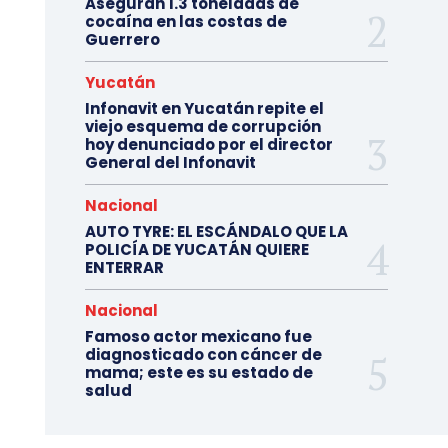
Aseguran 1.3 toneladas de
cocaína en las costas de
Guerrero
Yucatán
Infonavit en Yucatán repite el
viejo esquema de corrupción
hoy denunciado por el director
General del Infonavit
Nacional
AUTO TYRE: EL ESCÁNDALO QUE LA
POLICÍA DE YUCATÁN QUIERE
ENTERRAR
Nacional
Famoso actor mexicano fue
diagnosticado con cáncer de
mama; este es su estado de
salud