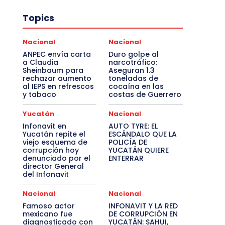
Topics
Nacional
Nacional
ANPEC envía carta
Duro golpe al
a Claudia
narcotráfico:
Sheinbaum para
Aseguran 1.3
rechazar aumento
toneladas de
al IEPS en refrescos
cocaína en las
y tabaco
costas de Guerrero
Yucatán
Nacional
Infonavit en
AUTO TYRE: EL
Yucatán repite el
ESCÁNDALO QUE LA
viejo esquema de
POLICÍA DE
corrupción hoy
YUCATÁN QUIERE
denunciado por el
ENTERRAR
director General
del Infonavit
Nacional
Nacional
Famoso actor
INFONAVIT Y LA RED
mexicano fue
DE CORRUPCIÓN EN
diagnosticado con
YUCATÁN: SAHUI,