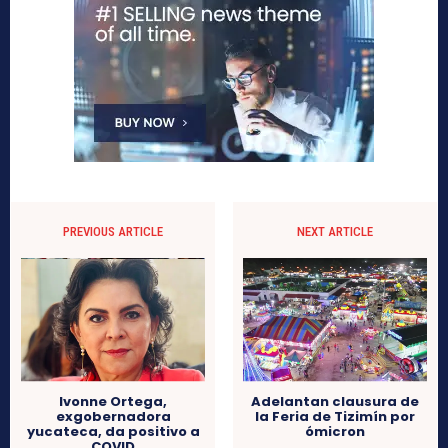
PREVIOUS ARTICLE
NEXT ARTICLE
Ivonne Ortega,
Adelantan clausura de
exgobernadora
la Feria de Tizimín por
yucateca, da positivo a
ómicron
COVID