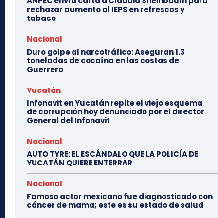
ANPEC envía carta a Claudia Sheinbaum para
rechazar aumento al IEPS en refrescos y
tabaco
Nacional
Duro golpe al narcotráfico: Aseguran 1.3
toneladas de cocaína en las costas de
Guerrero
Yucatán
Infonavit en Yucatán repite el viejo esquema
de corrupción hoy denunciado por el director
General del Infonavit
Nacional
AUTO TYRE: EL ESCÁNDALO QUE LA POLICÍA DE
YUCATÁN QUIERE ENTERRAR
Nacional
Famoso actor mexicano fue diagnosticado con
cáncer de mama; este es su estado de salud