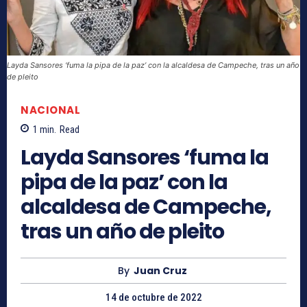
Layda Sansores ‘fuma la pipa de la paz’ con la alcaldesa de Campeche, tras un año
de pleito
NACIONAL
1
min.
Read
Layda Sansores ‘fuma la
pipa de la paz’ con la
alcaldesa de Campeche,
tras un año de pleito
By
Juan Cruz
14 de octubre de 2022