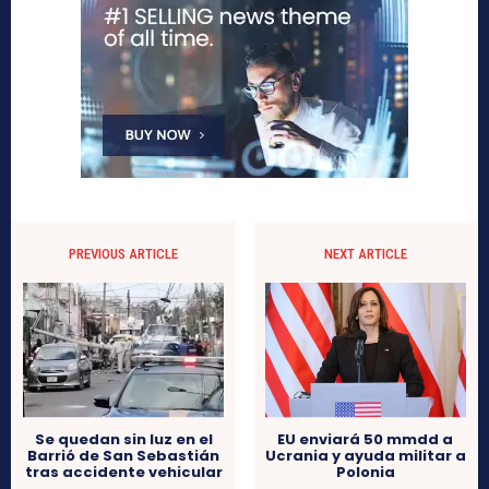
PREVIOUS ARTICLE
NEXT ARTICLE
Se quedan sin luz en el
EU enviará 50 mmdd a
Barrió de San Sebastián
Ucrania y ayuda militar a
tras accidente vehicular
Polonia