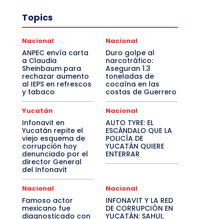
Topics
Nacional
Nacional
ANPEC envía carta
Duro golpe al
a Claudia
narcotráfico:
Sheinbaum para
Aseguran 1.3
rechazar aumento
toneladas de
al IEPS en refrescos
cocaína en las
y tabaco
costas de Guerrero
Yucatán
Nacional
Infonavit en
AUTO TYRE: EL
Yucatán repite el
ESCÁNDALO QUE LA
viejo esquema de
POLICÍA DE
corrupción hoy
YUCATÁN QUIERE
denunciado por el
ENTERRAR
director General
del Infonavit
Nacional
Nacional
Famoso actor
INFONAVIT Y LA RED
mexicano fue
DE CORRUPCIÓN EN
diagnosticado con
YUCATÁN: SAHUI,