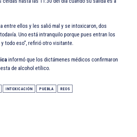
as celdas hasta las 11:30 del día cuando su salida es a
entre ellos y les salió mal y se intoxicaron, dos
todavía. Uno está intranquilo porque pues entran los
 todo eso”, refirió otro visitante.
ica
informó que los dictámenes médicos confirmaron
sta de alcohol etílico.
INTOXICACIÓN
PUEBLA
REOS