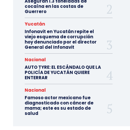
Aseguran 1.3 toneladas de
cocaína en las costas de
Guerrero
Yucatán
Infonavit en Yucatán repite el
viejo esquema de corrupción
hoy denunciado por el director
General del Infonavit
Nacional
AUTO TYRE: EL ESCÁNDALO QUE LA
POLICÍA DE YUCATÁN QUIERE
ENTERRAR
Nacional
Famoso actor mexicano fue
diagnosticado con cáncer de
mama; este es su estado de
salud