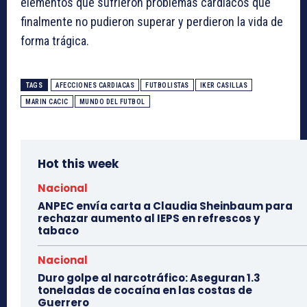
elementos que sufrieron problemas cardíacos que
finalmente no pudieron superar y perdieron la vida de
forma trágica.
TAGS
AFECCIONES CARDIACAS
FUTBOLISTAS
IKER CASILLAS
MARIN CACIC
MUNDO DEL FUTBOL
Hot this week
Nacional
ANPEC envía carta a Claudia Sheinbaum para
rechazar aumento al IEPS en refrescos y
tabaco
Nacional
Duro golpe al narcotráfico: Aseguran 1.3
toneladas de cocaína en las costas de
Guerrero