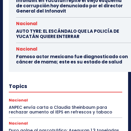
Infonavit en Yucatán repite el viejo esquema
de corrupción hoy denunciado por el director
General del Infonavit
Nacional
AUTO TYRE: EL ESCÁNDALO QUE LA POLICÍA DE
YUCATÁN QUIERE ENTERRAR
Nacional
Famoso actor mexicano fue diagnosticado con
cáncer de mama; este es su estado de salud
Topics
Nacional
ANPEC envía carta a Claudia Sheinbaum para
rechazar aumento al IEPS en refrescos y tabaco
Nacional
Duro golpe al narcotráfico: Aseguran 1.3 toneladas