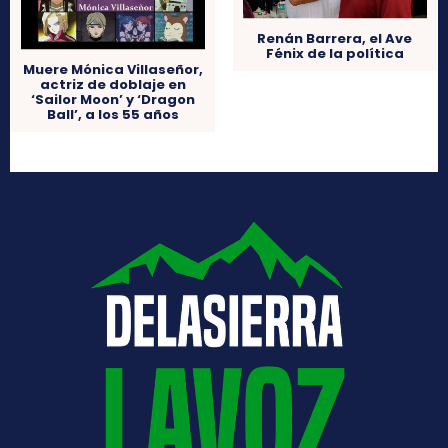
Renán Barrera, el Ave
Fénix de la política
Muere Mónica Villaseñor,
actriz de doblaje en
‘Sailor Moon’ y ‘Dragon
Ball’, a los 55 años