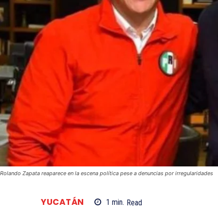
Rolando Zapata reaparece en la escena política pese a denuncias por irregularidades
YUCATÁN
1
min.
Read