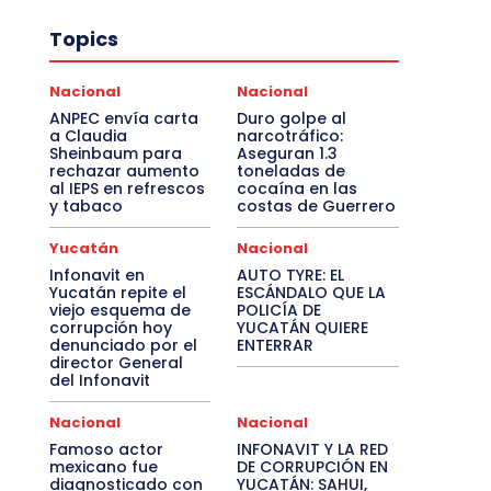
Topics
Nacional
Nacional
ANPEC envía carta
Duro golpe al
a Claudia
narcotráfico:
Sheinbaum para
Aseguran 1.3
rechazar aumento
toneladas de
al IEPS en refrescos
cocaína en las
y tabaco
costas de Guerrero
Yucatán
Nacional
Infonavit en
AUTO TYRE: EL
Yucatán repite el
ESCÁNDALO QUE LA
viejo esquema de
POLICÍA DE
corrupción hoy
YUCATÁN QUIERE
denunciado por el
ENTERRAR
director General
del Infonavit
Nacional
Nacional
Famoso actor
INFONAVIT Y LA RED
mexicano fue
DE CORRUPCIÓN EN
diagnosticado con
YUCATÁN: SAHUI,