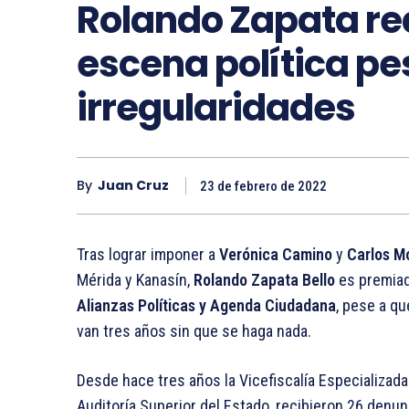
Rolando Zapata re
escena política pe
irregularidades
By
Juan Cruz
23 de febrero de 2022
Tras lograr imponer a
Verónica Camino
y
Carlos M
Mérida y Kanasín,
Rolando Zapata Bello
es premiado
Alianzas Políticas y Agenda Ciudadana
, pese a q
van tres años sin que se haga nada.
Desde hace tres años la Vicefiscalía Especializad
Auditoría Superior del Estado, recibieron 26 denu