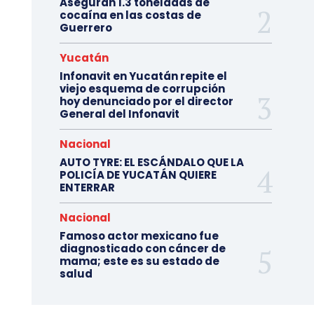
Aseguran 1.3 toneladas de
cocaína en las costas de
Guerrero
Yucatán
Infonavit en Yucatán repite el
viejo esquema de corrupción
hoy denunciado por el director
General del Infonavit
Nacional
AUTO TYRE: EL ESCÁNDALO QUE LA
POLICÍA DE YUCATÁN QUIERE
ENTERRAR
Nacional
Famoso actor mexicano fue
diagnosticado con cáncer de
mama; este es su estado de
salud