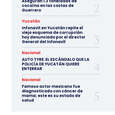
Aseguran 1.3 toneladas de
cocaína en las costas de
Guerrero
Yucatán
Infonavit en Yucatán repite el
viejo esquema de corrupción
hoy denunciado por el director
General del Infonavit
Nacional
AUTO TYRE: EL ESCÁNDALO QUE LA
POLICÍA DE YUCATÁN QUIERE
ENTERRAR
Nacional
Famoso actor mexicano fue
diagnosticado con cáncer de
mama; este es su estado de
salud