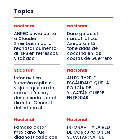
Topics
Nacional
Nacional
ANPEC envía carta
Duro golpe al
a Claudia
narcotráfico:
Sheinbaum para
Aseguran 1.3
rechazar aumento
toneladas de
al IEPS en refrescos
cocaína en las
y tabaco
costas de Guerrero
Yucatán
Nacional
Infonavit en
AUTO TYRE: EL
Yucatán repite el
ESCÁNDALO QUE LA
viejo esquema de
POLICÍA DE
corrupción hoy
YUCATÁN QUIERE
denunciado por el
ENTERRAR
director General
del Infonavit
Nacional
Nacional
Famoso actor
INFONAVIT Y LA RED
mexicano fue
DE CORRUPCIÓN EN
diagnosticado con
YUCATÁN: SAHUI,