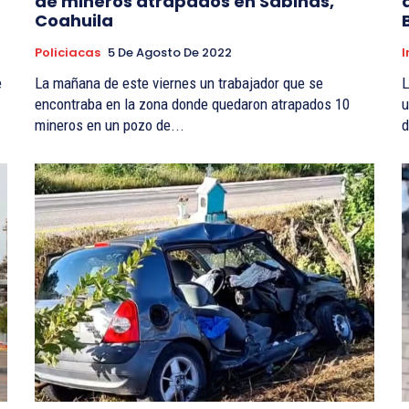
de mineros atrapados en Sabinas,
Coahuila
Policiacas
5 De Agosto De 2022
I
e
La mañana de este viernes un trabajador que se
L
encontraba en la zona donde quedaron atrapados 10
u
mineros en un pozo de...
d