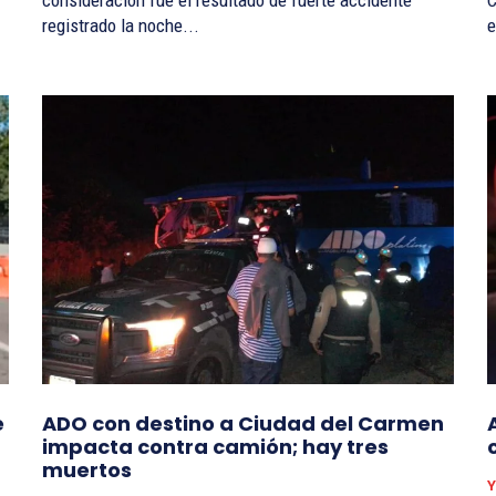
consideración fue el resultado de fuerte accidente
C
registrado la noche...
e
e
ADO con destino a Ciudad del Carmen
impacta contra camión; hay tres
muertos