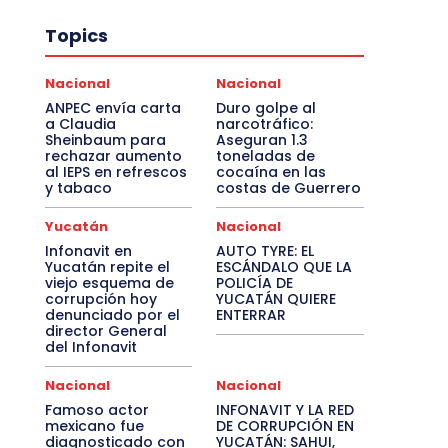
Topics
Nacional
Nacional
ANPEC envía carta
Duro golpe al
a Claudia
narcotráfico:
Sheinbaum para
Aseguran 1.3
rechazar aumento
toneladas de
al IEPS en refrescos
cocaína en las
y tabaco
costas de Guerrero
Yucatán
Nacional
Infonavit en
AUTO TYRE: EL
Yucatán repite el
ESCÁNDALO QUE LA
viejo esquema de
POLICÍA DE
corrupción hoy
YUCATÁN QUIERE
denunciado por el
ENTERRAR
director General
del Infonavit
Nacional
Nacional
Famoso actor
INFONAVIT Y LA RED
mexicano fue
DE CORRUPCIÓN EN
diagnosticado con
YUCATÁN: SAHUI,