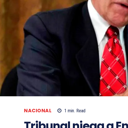
NACIONAL
1
min.
Read
Tribunal niega a E