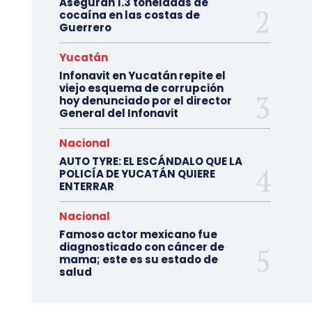
Aseguran 1.3 toneladas de
cocaína en las costas de
Guerrero
Yucatán
Infonavit en Yucatán repite el
viejo esquema de corrupción
hoy denunciado por el director
General del Infonavit
Nacional
AUTO TYRE: EL ESCÁNDALO QUE LA
POLICÍA DE YUCATÁN QUIERE
ENTERRAR
Nacional
Famoso actor mexicano fue
diagnosticado con cáncer de
mama; este es su estado de
salud