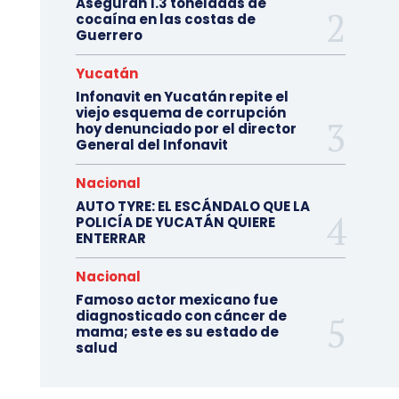
Aseguran 1.3 toneladas de
cocaína en las costas de
Guerrero
Yucatán
Infonavit en Yucatán repite el
viejo esquema de corrupción
hoy denunciado por el director
General del Infonavit
Nacional
AUTO TYRE: EL ESCÁNDALO QUE LA
POLICÍA DE YUCATÁN QUIERE
ENTERRAR
Nacional
Famoso actor mexicano fue
diagnosticado con cáncer de
mama; este es su estado de
salud