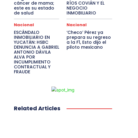
cáncer de mama;
RÍOS COVIÁN Y EL
este es su estado
NEGOCIO
de salud
INMOBILIARIO
Nacional
Nacional
ESCÁNDALO
‘Checo’ Pérez ya
INMOBILIARIO EN
prepara su regreso
YUCATÁN: HSBC
a la F1, Esto dijo el
DENUNCIA A GABRIEL
piloto mexicano
ANTONIO DÁVILA
ALVA POR
INCUMPLIMIENTO
CONTRACTUAL Y
FRAUDE
Related Articles