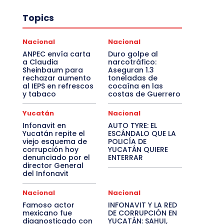
Topics
Nacional
Nacional
ANPEC envía carta
Duro golpe al
a Claudia
narcotráfico:
Sheinbaum para
Aseguran 1.3
rechazar aumento
toneladas de
al IEPS en refrescos
cocaína en las
y tabaco
costas de Guerrero
Yucatán
Nacional
Infonavit en
AUTO TYRE: EL
Yucatán repite el
ESCÁNDALO QUE LA
viejo esquema de
POLICÍA DE
corrupción hoy
YUCATÁN QUIERE
denunciado por el
ENTERRAR
director General
del Infonavit
Nacional
Nacional
Famoso actor
INFONAVIT Y LA RED
mexicano fue
DE CORRUPCIÓN EN
diagnosticado con
YUCATÁN: SAHUI,