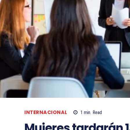
INTERNACIONAL
1
min.
Read
Mujeres tardarán 1