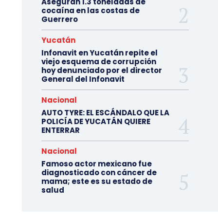
Aseguran 1.3 toneladas de
cocaína en las costas de
Guerrero
Yucatán
Infonavit en Yucatán repite el
viejo esquema de corrupción
hoy denunciado por el director
General del Infonavit
Nacional
AUTO TYRE: EL ESCÁNDALO QUE LA
POLICÍA DE YUCATÁN QUIERE
ENTERRAR
Nacional
Famoso actor mexicano fue
diagnosticado con cáncer de
mama; este es su estado de
salud