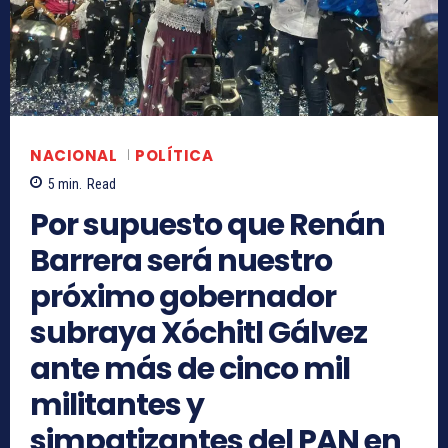
NACIONAL
POLÍTICA
5
min.
Read
Por supuesto que Renán
Barrera será nuestro
próximo gobernador
subraya Xóchitl Gálvez
ante más de cinco mil
militantes y
simpatizantes del PAN en