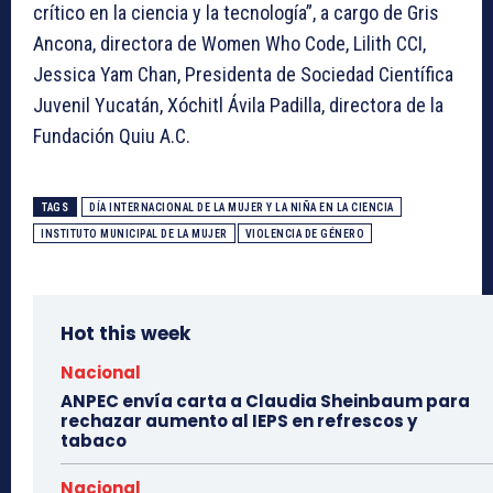
crítico en la ciencia y la tecnología”, a cargo de Gris
Ancona, directora de Women Who Code, Lilith CCI,
Jessica Yam Chan, Presidenta de Sociedad Científica
Juvenil Yucatán, Xóchitl Ávila Padilla, directora de la
Fundación Quiu A.C.
TAGS
DÍA INTERNACIONAL DE LA MUJER Y LA NIÑA EN LA CIENCIA
INSTITUTO MUNICIPAL DE LA MUJER
VIOLENCIA DE GÉNERO
Hot this week
Nacional
ANPEC envía carta a Claudia Sheinbaum para
rechazar aumento al IEPS en refrescos y
tabaco
Nacional